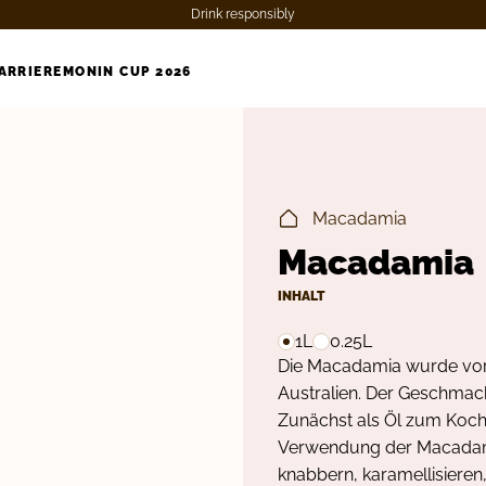
Drink responsibly
ARRIERE
MONIN CUP 2026
Macadamia
Macadamia
INHALT
1L
0.25L
Die Macadamia wurde vor
Australien. Der Geschmack
Zunächst als Öl zum Koch
Verwendung der Macadamia 
knabbern, karamellisieren,