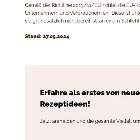
Gemäß der Richtlinie 2013/11/EU richtet die EU-Ko
Unternehmern und Verbrauchern ein. Diese ist unt
sie grundsätzlich nicht bereit ist, an einem Schli
Stand: 27.05.2024
Erfahre als erstes von neu
Rezeptideen!
Jetzt anmelden und die gesamte Vielfalt un