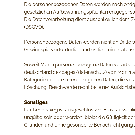
Die personenbezogenen Daten werden nach endgült
gesetzlichen Aufbewahrungspflichten entgegenst
Die Datenverarbeitung dient ausschließlich dem Z
(DSGVO).
Personenbezogene Daten werden nicht an Dritte we
Gewinnspiels erforderlich und es liegt eine daten
Soweit Monin personenbezogene Daten verarbeitet
deutschland.de/pages/datenschutz) von Monin au
Kategorie der personenbezogenen Daten, die ver
Löschung, Beschwerde recht bei einer Aufsichtsbe
Sonstiges
Der Rechtsweg ist ausgeschlossen. Es ist aussch
ungültig sein oder werden, bleibt die Gültigkeit
Gründen und ohne gesonderte Benachrichtigung zu ä