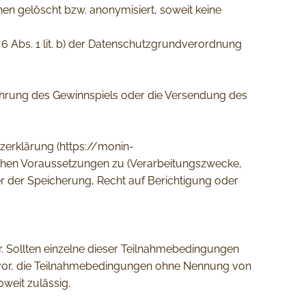
n gelöscht bzw. anonymisiert, soweit keine
6 Abs. 1 lit. b) der Datenschutzgrundverordnung
führung des Gewinnspiels oder die Versendung des
zerklärung (https://monin-
chen Voraussetzungen zu (Verarbeitungszwecke,
 der Speicherung, Recht auf Berichtigung oder
. Sollten einzelne dieser Teilnahmebedingungen
ch vor, die Teilnahmebedingungen ohne Nennung von
weit zulässig.