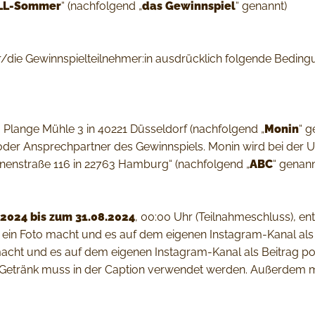
LL-Sommer
“ (nachfolgend „
das Gewinnspiel
“ genannt)
r/die Gewinnspielteilnehmer:in ausdrücklich folgende Beding
, Plange Mühle 3 in 40221 Düsseldorf (nachfolgend „
Monin
“ g
r oder Ansprechpartner des Gewinnspiels. Monin wird bei der
nstraße 116 in 22763 Hamburg“ (nachfolgend „
ABC
“ genann
2024 bis zum 31.08.2024
, 00:00 Uhr (Teilnahmeschluss), e
k ein Foto macht und es auf dem eigenen Instagram-Kanal als 
macht und es auf dem eigenen Instagram-Kanal als Beitrag 
 Getränk muss in der Caption verwendet werden. Außerdem