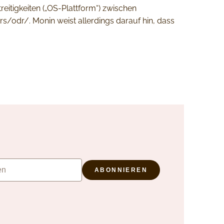
eitigkeiten („OS-Plattform“) zwischen
ers/odr/
. Monin weist allerdings darauf hin, dass
ABONNIEREN